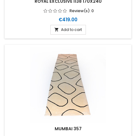
ROYAL EXCLUSIVE 1138 170X240
Review(s):
0
Price
€419.00
Add to cart

MUMBAI 357