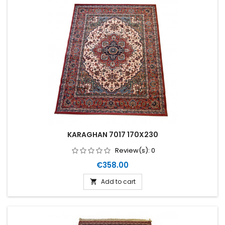
KARAGHAN 7017 170X230
Review(s):
0
Price
€358.00
Add to cart
