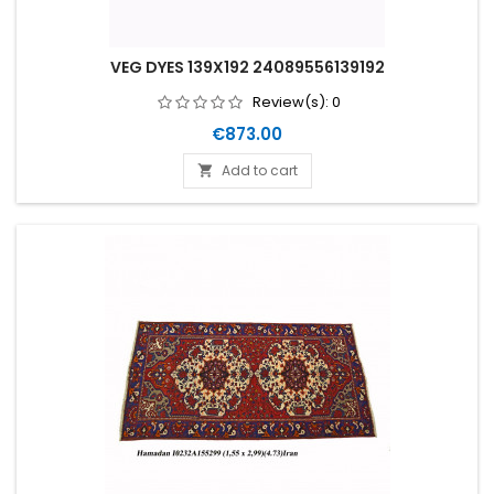
VEG DYES 139X192 24089556139192
Review(s):
0
Price
€873.00
Add to cart
