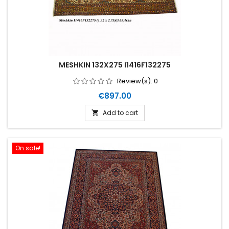
MESHKIN 132X275 I1416F132275
Review(s):
0
Price
€897.00
Add to cart

On sale!