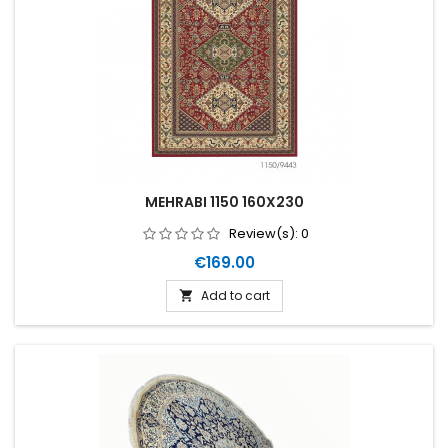
MEHRABI 1150 160X230
Review(s):
0
Price
€169.00
Add to cart
