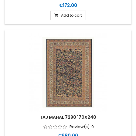
Price
€172.00
Add to cart

TAJ MAHAL 7290 170X240
Review(s):
0
Price
€680.00