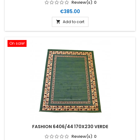
Review(s):
0
Price
€385.00
Add to cart

On sale!
FASHION 6406/44 170X230 VERDE
Review(s):
0