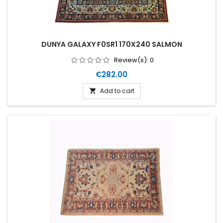
DUNYA GALAXY F0SR1 170X240 SALMON
Review(s):
0
Price
€282.00
Add to cart
