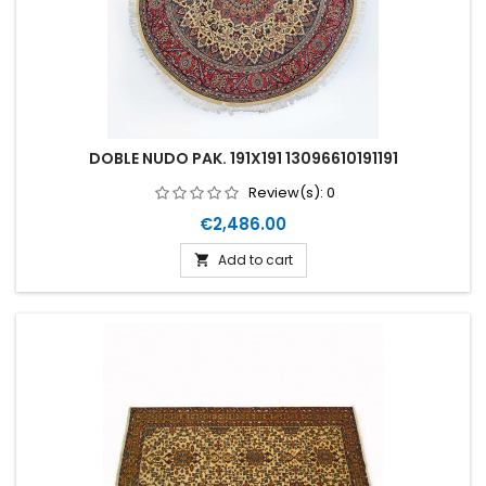
DOBLE NUDO PAK. 191X191 13096610191191
Review(s):
0
Price
€2,486.00
Add to cart
