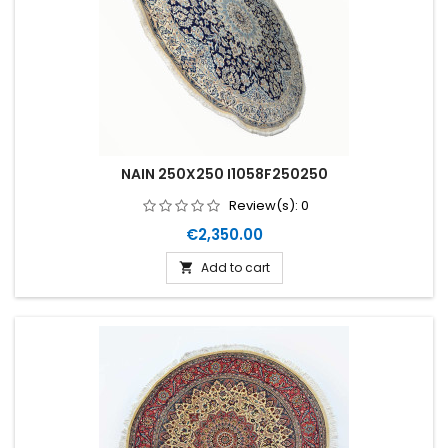
NAIN 250X250 I1058F250250
Review(s):
0
Price
€2,350.00
Add to cart
