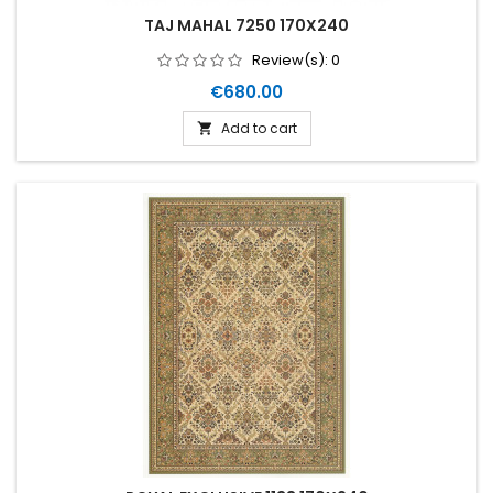
TAJ MAHAL 7250 170X240
Review(s):
0
Price
€680.00
Add to cart
