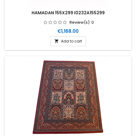
HAMADAN 155X299 I0232A155299
Review(s):
0
Price
€1,168.00
Add to cart
