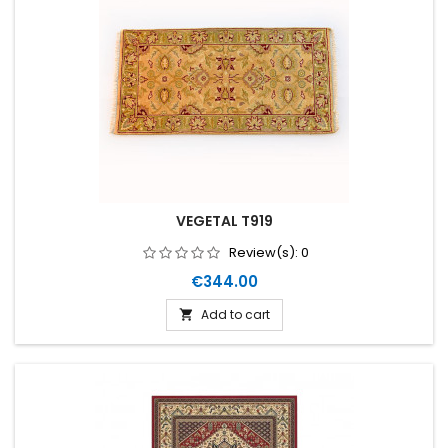
VEGETAL T919
Review(s):
0
Price
€344.00
Add to cart
