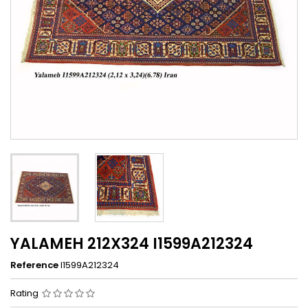
YALAMEH 212X324 I1599A212324
Reference
I1599A212324
Rating