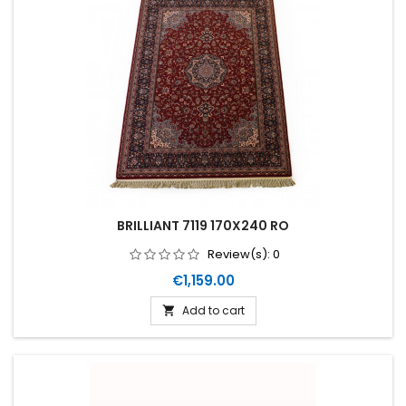
BRILLIANT 7119 170X240 RO
Review(s):
0
Price
€1,159.00
Add to cart
