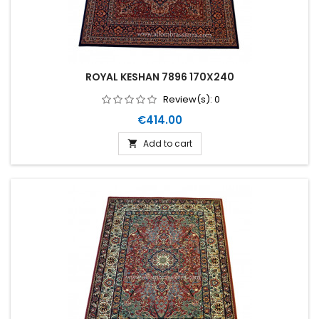
ROYAL KESHAN 7896 170X240
Review(s):
0
Price
€414.00
Add to cart
