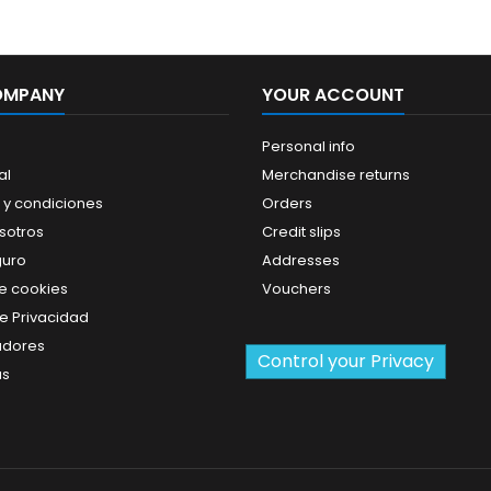
OMPANY
YOUR ACCOUNT
Personal info
al
Merchandise returns
 y condiciones
Orders
sotros
Credit slips
guro
Addresses
de cookies
Vouchers
de Privacidad
adores
Control your Privacy
us