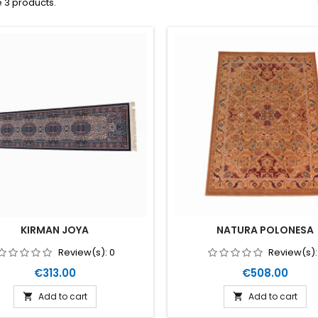
 3 products.
KIRMAN JOYA
NATURA POLONESA
Review(s):
0
Review(s)
Price
Price
€313.00
€508.00
Add to cart
Add to cart

