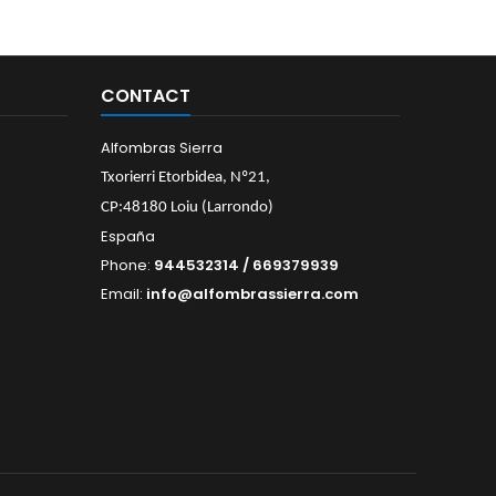
CONTACT
Alfombras Sierra
Txorierri Etorbidea, Nº21,
CP:48180 Loiu (Larrondo)
España
Phone:
944532314 / 669379939
Email:
info@alfombrassierra.com