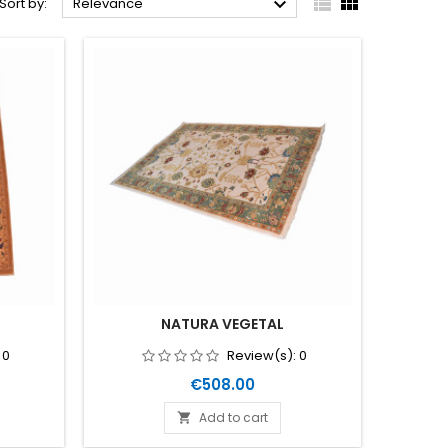



Sort by:
Relevance
NATURA VEGETAL
:
0
Review(s):
0
Price
€508.00
Add to cart
