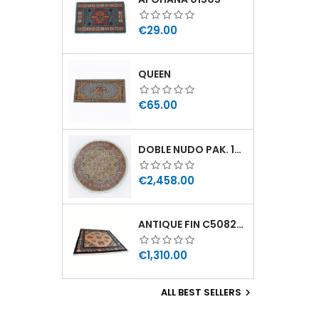
Price
€29.00
QUEEN
Price
€65.00
DOBLE NUDO PAK. 190X190 11160784190190
Price
€2,458.00
ANTIQUE FIN C5082B211212 211X212
Price
€1,310.00
ALL BEST SELLERS
