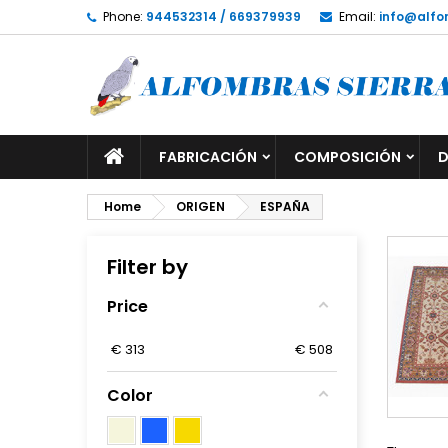
Phone:
944532314 / 669379939
Email:
info@alfo
FABRICACIÓN
COMPOSICIÓN
D
Home
ORIGEN
ESPAÑA
Filter by
Price
€
313
€
508
Color