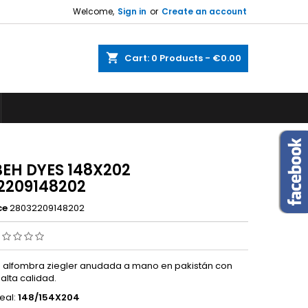
Welcome,
Sign in
or
Create an account
shopping_cart
Cart:
0
Products - €0.00
EH DYES 148X202
2209148202
ce
28032209148202
alfombra ziegler anudada a mano en pakistán con
alta calidad.
eal:
148/154X204