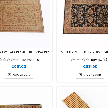
R DY 154X197 36011057154197
VEG DYES 136X187 20121668
Review(s):
0
Review(s)
Price
Price
€991.00
€831.00
Add to cart
Add to cart

