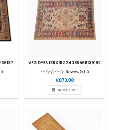
136187
VEG DYES 139X192 24089556139192
:
0
Review(s):
0
Price
€873.00
Add to cart
