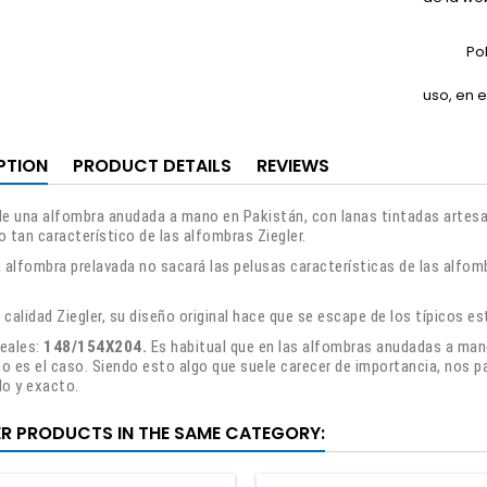
Po
uso, en e
PTION
PRODUCT DETAILS
REVIEWS
de una alfombra anudada a mano en Pakistán, con lanas tintadas artesa
o tan característico de las alfombras Ziegler.
a alfombra prelavada no sacará las pelusas características de las alfomb
 calidad Ziegler, su diseño original hace que se escape de los típicos e
eales:
148/154X204.
Es habitual que en las alfombras anudadas a mano
o es el caso. Siendo esto algo que suele carecer de importancia, nos pa
do y exacto.
ER PRODUCTS IN THE SAME CATEGORY: