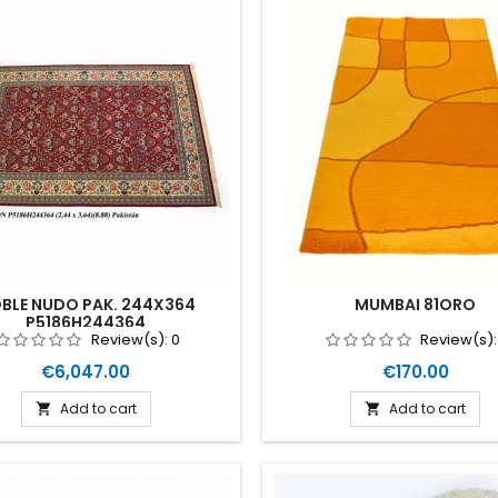
BLE NUDO PAK. 244X364
MUMBAI 81ORO
P5186H244364
Review(s):
0
Review(s)
Price
Price
€6,047.00
€170.00
Add to cart
Add to cart

