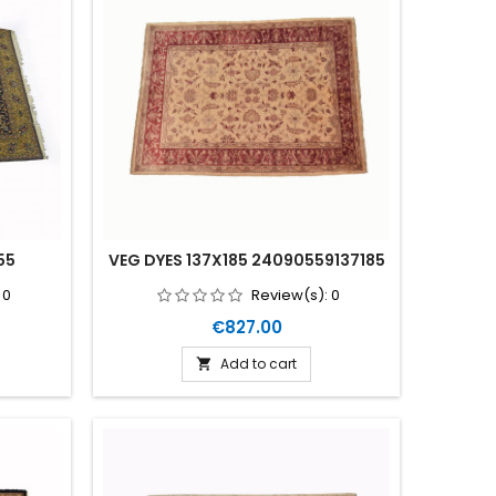
55
VEG DYES 137X185 24090559137185
:
0
Review(s):
0
Price
€827.00
Add to cart
