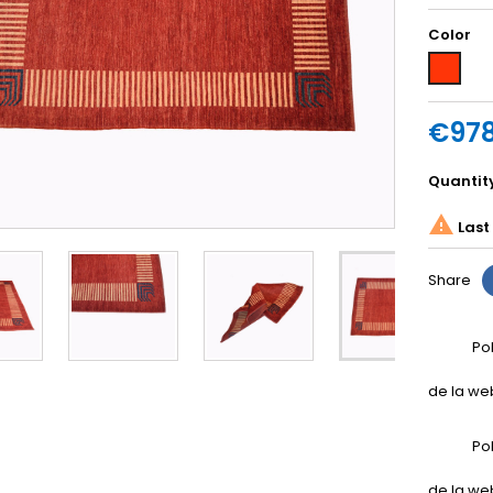
Color
Red
€978
Quantit

Last 
Share
Po
de la we
Po
de la we