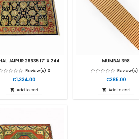
AL JAIPUR 26635 171 X 244
MUMBAI 398
Review(s):
0
Review(s)
Price
Price
€1,334.00
€385.00
Add to cart
Add to cart

