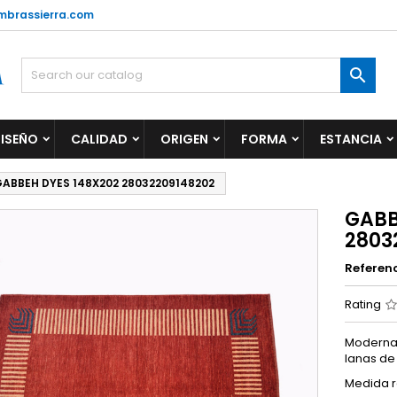
mbrassierra.com

ISEÑO
CALIDAD
ORIGEN
FORMA
ESTANCIA
ABBEH DYES 148X202 28032209148202
GABB
2803
Referen
Rating
Moderna 
lanas de 
Medida r