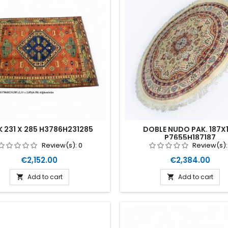
K 231 X 285 H3786H231285
DOBLE NUDO PAK. 187X
P7655H187187
Review(s):
0
Review(s)
Price
Price
€2,152.00
€2,384.00
Add to cart
Add to cart

