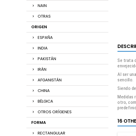
NAIN
OTRAS
ORIGEN
ESPAÑA
DESCRI
INDIA
PAKISTÁN
Se trata 
envejecid
IRÁN
Al ser un
AFGANISTÁN
sencillo.
Siendo de
CHINA
Medidas r
BÉLGICA
otro, com
predefini
OTROS ORÍGENES
16 OTH
FORMA
RECTANGULAR