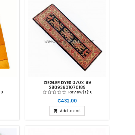
ZIEGLER DYES 070X189
28093601070189
:
0
Review(s):
0
Price
€432.00
Add to cart
