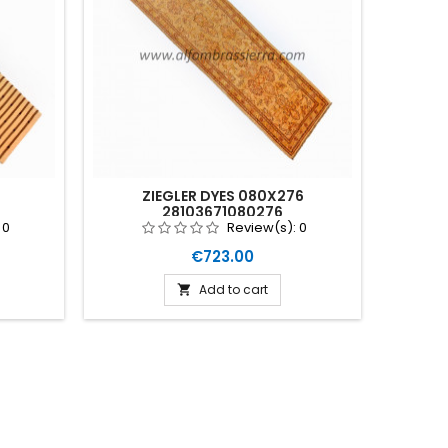
ZIEGLER DYES 080X276
28103671080276
:
0
Review(s):
0
Price
€723.00
Add to cart
