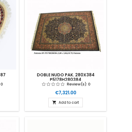
187
DOBLE NUDO PAK. 280X384
P5178H280384
:
0
Review(s):
0
Price
€7,321.00
Add to cart
