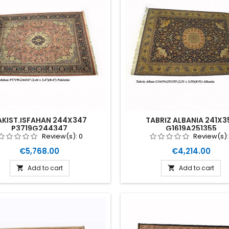
AKIST.ISFAHAN 244X347
TABRIZ ALBANIA 241X3
P3719G244347
G1619A251355
Review(s):
0
Review(s)
Price
Price
€5,768.00
€4,214.00
Add to cart
Add to cart

