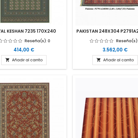
AL KESHAN 7235 170X240
PAKISTAN 248X304 P2791A
Reseña(s):
0
Reseña(s)
Precio
Precio
414,00 €
3.562,00 €
Añadir al carrito
Añadir al carrito

