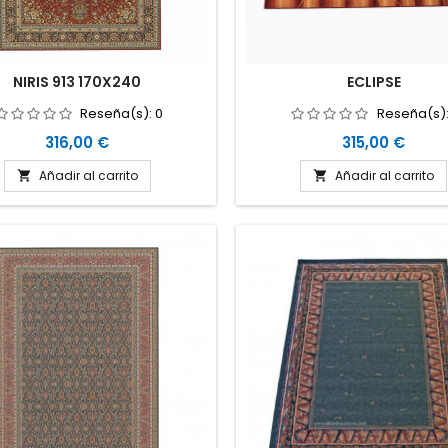
NIRIS 913 170X240
ECLIPSE
Reseña(s):
0
Reseña(s)
Precio
Precio
316,00 €
315,00 €
Añadir al carrito
Añadir al carrito

