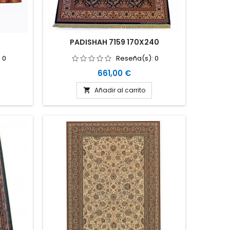
PADISHAH 7159 170X240
:
0
Reseña(s):
0
Precio
661,00 €
Añadir al carrito
