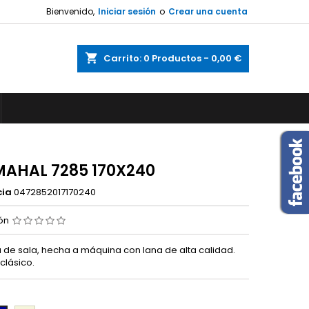
Bienvenido,
Iniciar sesión
o
Crear una cuenta
shopping_cart
Carrito:
0
Productos - 0,00 €
MAHAL 7285 170X240
cia
0472852017170240
ión
 de sala, hecha a máquina con lana de alta calidad.
 clásico.