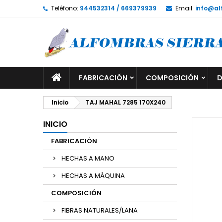
Teléfono:
944532314 / 669379939
Email:
info@al
FABRICACIÓN
COMPOSICIÓN
D
Inicio
TAJ MAHAL 7285 170X240
INICIO
FABRICACIÓN
HECHAS A MANO
HECHAS A MÁQUINA
COMPOSICIÓN
FIBRAS NATURALES/LANA