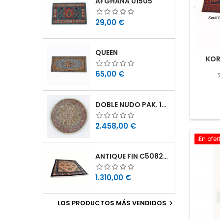
AFGHANA 01505
Precio
29,00 €
QUEEN
KOR
Precio
65,00 €
DOBLE NUDO PAK. 190X190 11160784190190
Precio
2.458,00 €
¡En ofer
ANTIQUE FIN C5082B211212 211X212
Precio
1.310,00 €
LOS PRODUCTOS MÁS VENDIDOS
