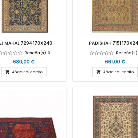
AJ MAHAL 7294 170X240
PADISHAH 7151 170X2
Reseña(s):
0
Reseña(s)
Precio
Precio
680,00 €
661,00 €
Añadir al carrito
Añadir al carrito

