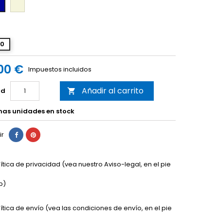
Beige
ul
rino
40
00 €
Impuestos incluidos
Añadir al carrito
ad

mas unidades en stock
ir
lítica de privacidad (vea nuestro Aviso-legal, en el pie
b)
lítica de envío (vea las condiciones de envío, en el pie