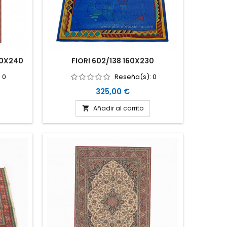
70X240
FIORI 602/138 160X230
:
0
Reseña(s):
0
Precio
325,00 €
Añadir al carrito
