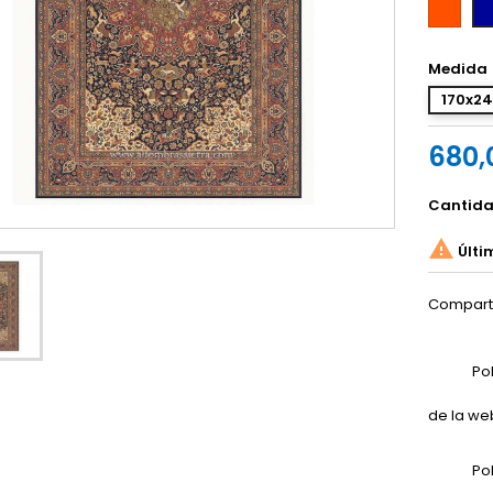
Teja
Az
Ma
Medida
170x2
680,
Cantid

Últi
Compart
Po
de la we
Po