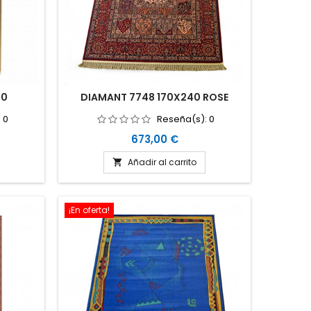
40
DIAMANT 7748 170X240 ROSE
:
0
Reseña(s):
0
Precio
673,00 €
Añadir al carrito

¡En oferta!