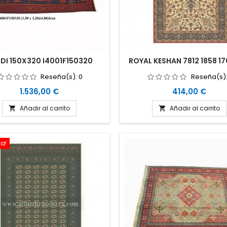
DI 150X320 I4001F150320
ROYAL KESHAN 7812 1858 1
Reseña(s):
0
Reseña(s)
Precio
Precio
1.536,00 €
414,00 €
Añadir al carrito
Añadir al carrito


ta!