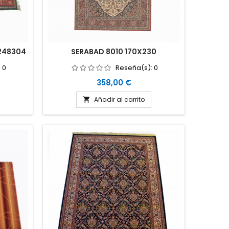
248304
SERABAD 8010 170X230
:
0
Reseña(s):
0
Precio
358,00 €
Añadir al carrito
