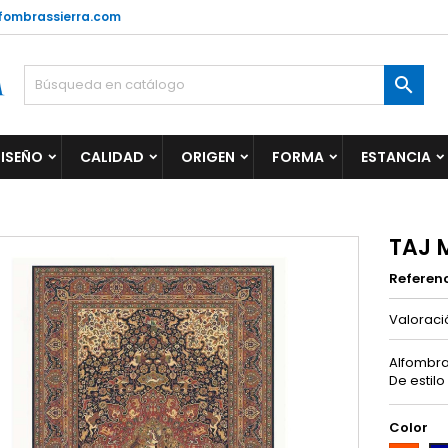
fombrassierra.com

ISEÑO
CALIDAD
ORIGEN
FORMA
ESTANCIA
TAJ 
Referen
Valorac
Alfombra
De estilo
Color