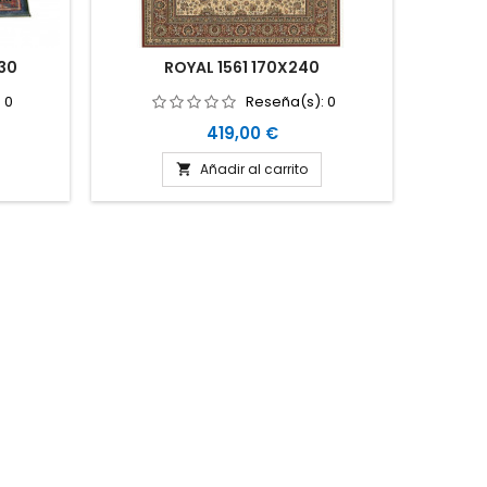
30
ROYAL 1561 170X240
:
0
Reseña(s):
0
Precio
419,00 €
Añadir al carrito
