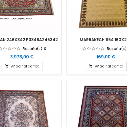
TAN 246X342 P3846A246342
MARRAKECH 1164 160X
Reseña(s):
0
Reseña(s)
Precio
Precio
3.978,00 €
169,00 €
Añadir al carrito
Añadir al carrito

