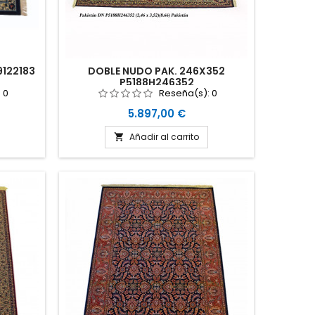
9122183
DOBLE NUDO PAK. 246X352
P5188H246352
:
0
Reseña(s):
0
Precio
5.897,00 €
Añadir al carrito
