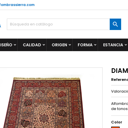
fombrassierra.com

ISEÑO
CALIDAD
ORIGEN
FORMA
ESTANCIA
DIAM
Referen
Valorac
Alfombra
de tonos
Color