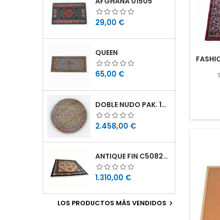
AFGHANA 01505
Precio
29,00 €
QUEEN
FASHI
Precio
65,00 €
DOBLE NUDO PAK. 190X190 11160784190190
Precio
2.458,00 €
ANTIQUE FIN C5082B211212 211X212
Precio
1.310,00 €
LOS PRODUCTOS MÁS VENDIDOS
