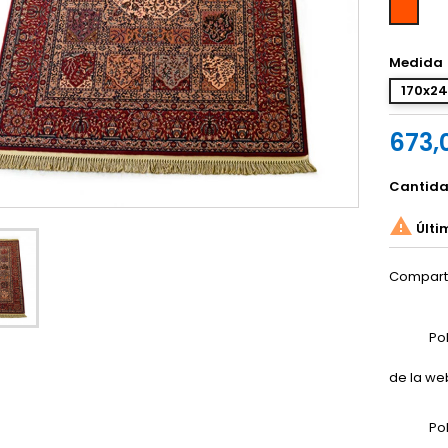
Teja
Medida
170x2
673,
Cantid

Últi
Compart
Po
de la we
Po