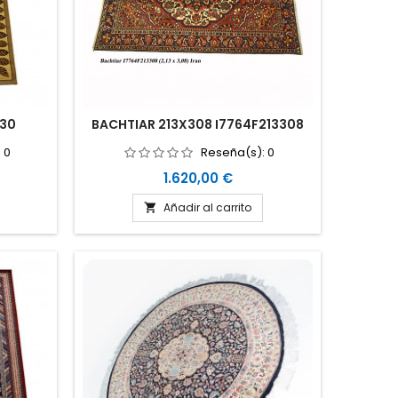
230
BACHTIAR 213X308 I7764F213308
:
0
Reseña(s):
0
Precio
1.620,00 €
Añadir al carrito
