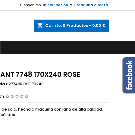
Bienvenido,
Iniciar sesión
o
Crear una cuenta
shopping_cart
Carrito:
0
Productos - 0,00 €
ANT 7748 170X240 ROSE
cia
027748ROSE170240
ión
 de sala, hecha a máquina con lana de alta calidad,
 cálidos.