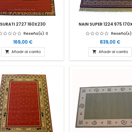
SURATI 2727 160X230
NAIN SUPER 1224 975 17
Reseña(s):
0
Reseña(s)
Precio
Precio
169,00 €
839,00 €
Añadir al carrito
Añadir al carrito

