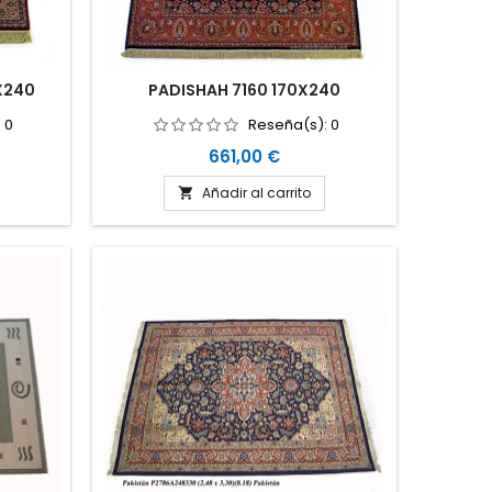
0X240
PADISHAH 7160 170X240
:
0
Reseña(s):
0
Precio
661,00 €
Añadir al carrito
