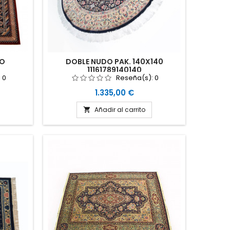
RO
DOBLE NUDO PAK. 140X140
11161789140140
:
0
Reseña(s):
0
Precio
1.335,00 €
Añadir al carrito
