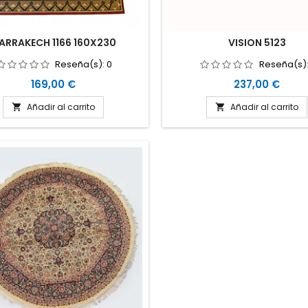
ARRAKECH 1166 160X230
VISION 5123
Reseña(s):
0
Reseña(s)
Precio
Precio
169,00 €
237,00 €
Añadir al carrito
Añadir al carrito

