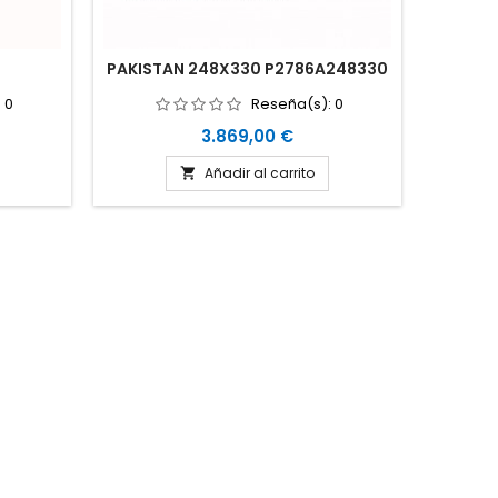
PAKISTAN 248X330 P2786A248330
:
0
Reseña(s):
0
Precio
3.869,00 €
Añadir al carrito
