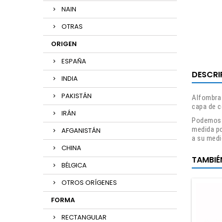
NAIN
OTRAS
ORIGEN
ESPAÑA
DESCRI
INDIA
PAKISTÁN
Alfombra 
capa de c
IRÁN
Podemos h
medida po
AFGANISTÁN
a su med
CHINA
TAMBIÉ
BÉLGICA
OTROS ORÍGENES
FORMA
RECTANGULAR