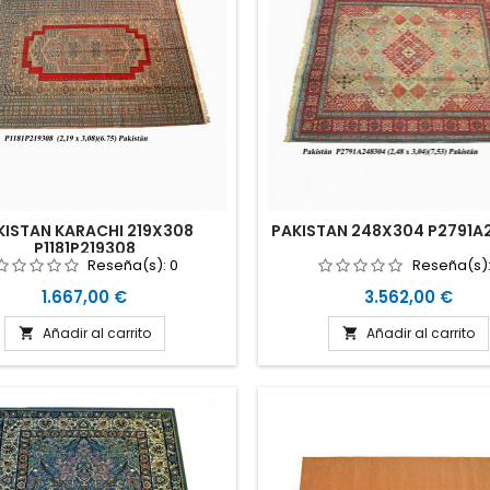
KISTAN KARACHI 219X308
PAKISTAN 248X304 P2791A
P1181P219308
Reseña(s):
0
Reseña(s)
Precio
Precio
1.667,00 €
3.562,00 €
Añadir al carrito
Añadir al carrito

