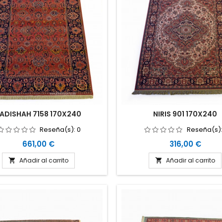
ADISHAH 7158 170X240
NIRIS 901 170X240
Reseña(s):
0
Reseña(s)
Precio
Precio
661,00 €
316,00 €
Añadir al carrito
Añadir al carrito

