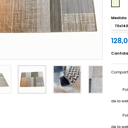
Beige
Medida
70x14
128,
Cantid
Compart
Po
de la we
Po
de la we