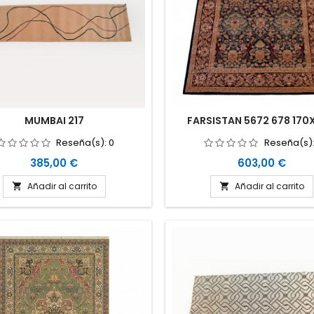
MUMBAI 217
FARSISTAN 5672 678 170
Reseña(s):
0
Reseña(s)
Precio
Precio
385,00 €
603,00 €
Añadir al carrito
Añadir al carrito

