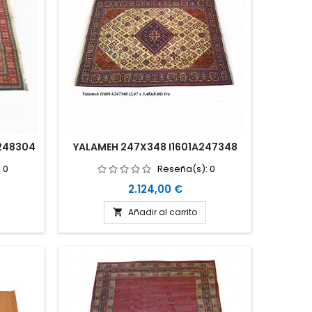
248304
YALAMEH 247X348 I1601A247348
:
0
Reseña(s):
0
Precio
2.124,00 €
Añadir al carrito
