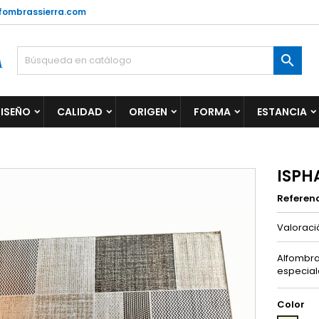
fombrassierra.com

ISEÑO
CALIDAD
ORIGEN
FORMA
ESTANCIA
ISPH
Referen
Valorac
Alfombra 
especial
Color