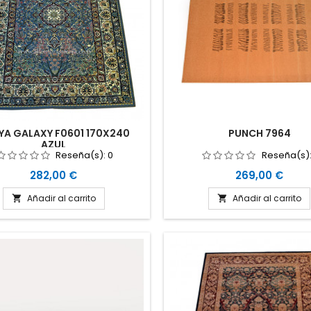
YA GALAXY F0601 170X240
PUNCH 7964
AZUL
Reseña(s):
0
Reseña(s)
Precio
Precio
282,00 €
269,00 €
Añadir al carrito
Añadir al carrito

