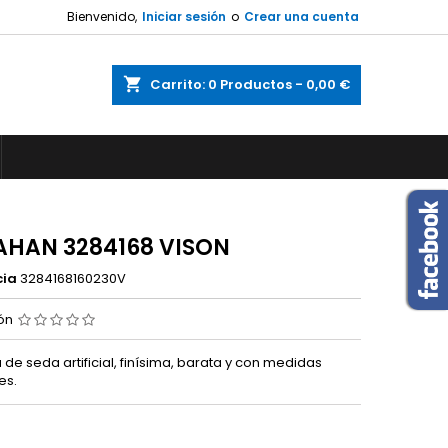
Bienvenido,
Iniciar sesión
o
Crear una cuenta
shopping_cart
Carrito:
0
Productos - 0,00 €
AHAN 3284168 VISON
cia
3284168160230V
ión
de seda artificial, finísima, barata y con medidas
es.