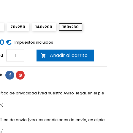
0
70x250
140x200
160x230
00 €
Impuestos incluidos
Añadir al carrito
ad

ir
lítica de privacidad (vea nuestro Aviso-legal, en el pie
b)
lítica de envío (vea las condiciones de envío, en el pie
b)