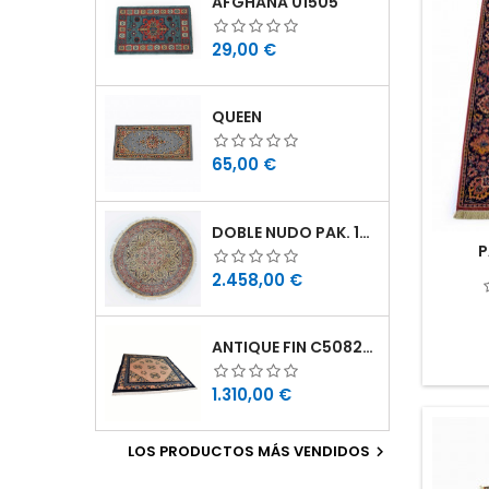
AFGHANA 01505
Precio
29,00 €
QUEEN
Precio
65,00 €
DOBLE NUDO PAK. 190X190 11160784190190
P
Precio
2.458,00 €
ANTIQUE FIN C5082B211212 211X212
Precio
1.310,00 €
LOS PRODUCTOS MÁS VENDIDOS
