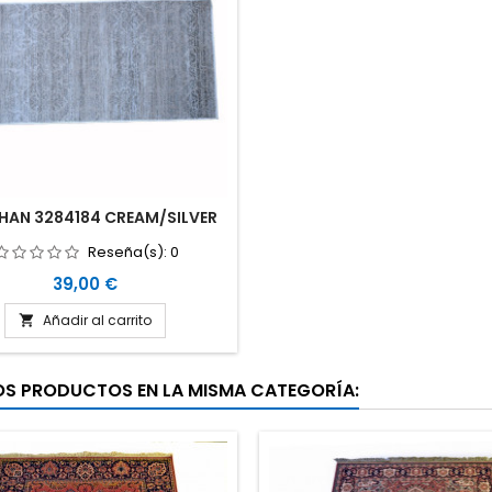
HAN 3284184 CREAM/SILVER
Reseña(s):
0
Precio
39,00 €
Añadir al carrito

OS PRODUCTOS EN LA MISMA CATEGORÍA: