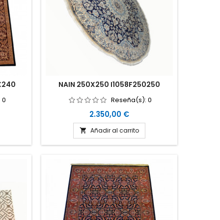
X240
NAIN 250X250 I1058F250250
:
0
Reseña(s):
0
Precio
2.350,00 €
Añadir al carrito
