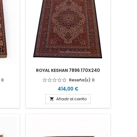
ROYAL KESHAN 7896 170X240
:
0
Reseña(s):
0
Precio
414,00 €
Añadir al carrito
