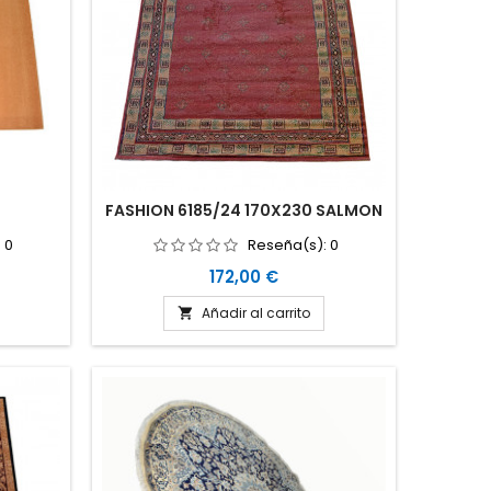
FASHION 6185/24 170X230 SALMON
:
0
Reseña(s):
0
Precio
172,00 €
Añadir al carrito
