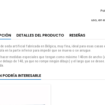
Po
uso, en e
PCIÓN
DETALLES DEL PRODUCTO
RESEÑAS
de seda artificial fabricada en Bélgica, muy fina, ideal para esas casas 
ola en la parte inferior para impedir que se mueva o se arrugue.
acer medidas especiales que tengan como máximo 140cm de ancho (al 
r debajo de 140, ya que no rompe ningún dibujo) y el largo que se dese
ida.
N PODRÍA INTERESARLE