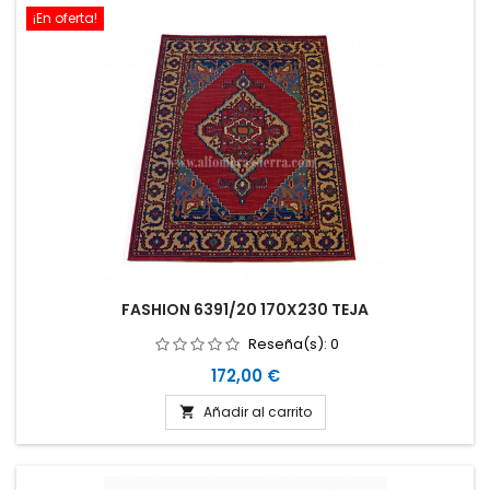
¡En oferta!
FASHION 6391/20 170X230 TEJA
Reseña(s):
0
Precio
172,00 €
Añadir al carrito
