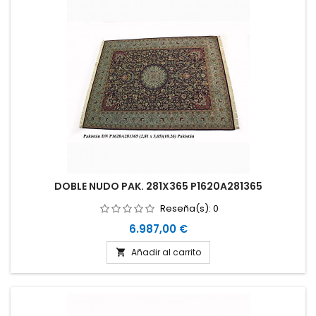
DOBLE NUDO PAK. 281X365 P1620A281365
Reseña(s):
0
Precio
6.987,00 €
Añadir al carrito
