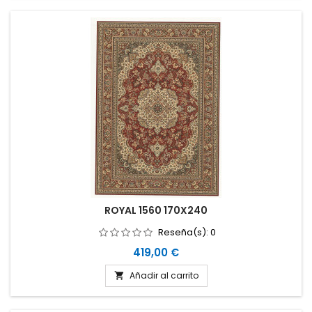
ROYAL 1560 170X240
Reseña(s):
0
Precio
419,00 €
Añadir al carrito
