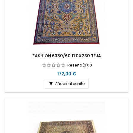
FASHION 6380/60 170X230 TEJA
Reseña(s):
0
Precio
172,00 €
Añadir al carrito
