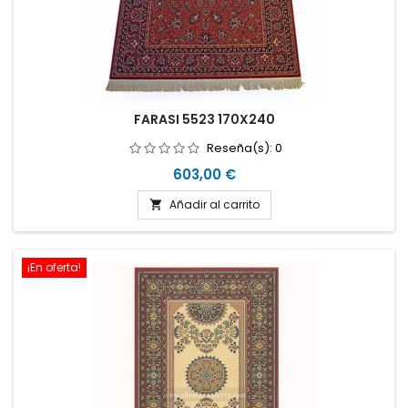
FARASI 5523 170X240
Reseña(s):
0
Precio
603,00 €
Añadir al carrito

¡En oferta!