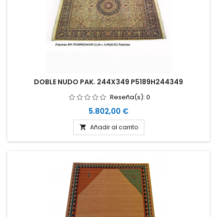
DOBLE NUDO PAK. 244X349 P5189H244349
Reseña(s):
0
Precio
5.802,00 €
Añadir al carrito
