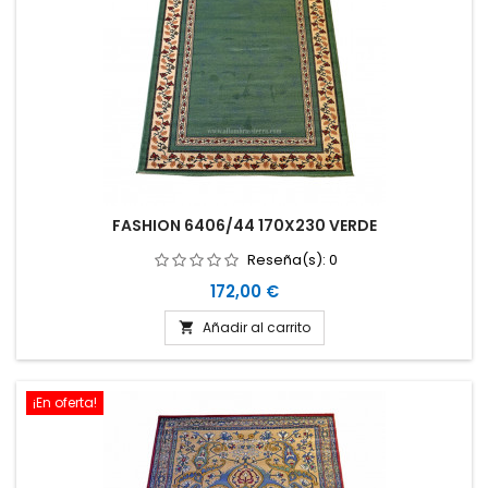
FASHION 6406/44 170X230 VERDE
Reseña(s):
0
Precio
172,00 €
Añadir al carrito

¡En oferta!