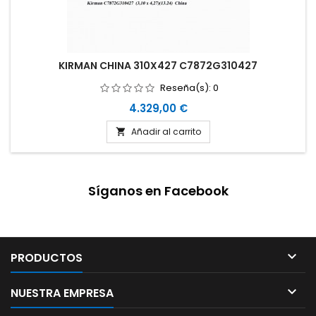
KIRMAN CHINA 310X427 C7872G310427
Reseña(s):
0
Precio
4.329,00 €
Añadir al carrito

Síganos en Facebook

PRODUCTOS

NUESTRA EMPRESA