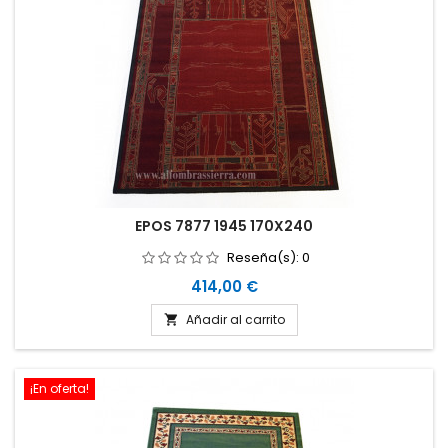
EPOS 7877 1945 170X240
Reseña(s):
0
Precio
414,00 €
Añadir al carrito

¡En oferta!