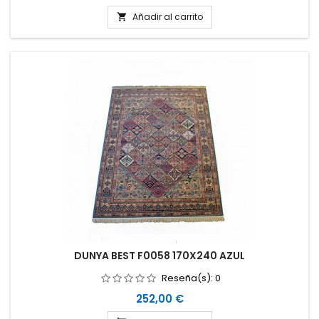
Añadir al carrito

DUNYA BEST F0058 170X240 AZUL
Reseña(s):
0
Precio
252,00 €