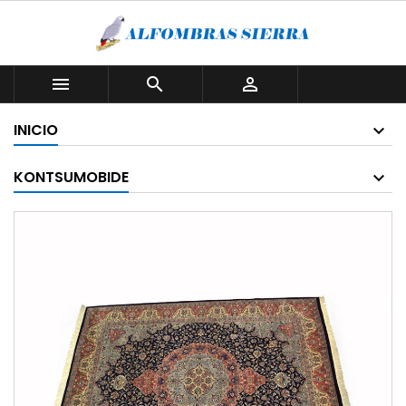



INICIO
KONTSUMOBIDE