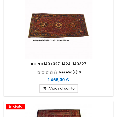
KORDI 140X327 I1424F140327
Reseña(s):
0
Precio
1.466,00 €
Añadir al carrito

¡En oferta!