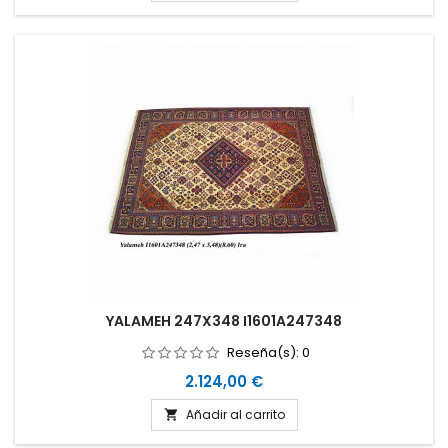
YALAMEH 247X348 I1601A247348
Reseña(s):
0
Precio
2.124,00 €
Añadir al carrito
