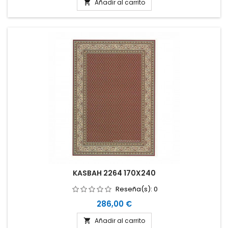
Añadir al carrito

KASBAH 2264 170X240
Reseña(s):
0
Precio
286,00 €
Añadir al carrito
