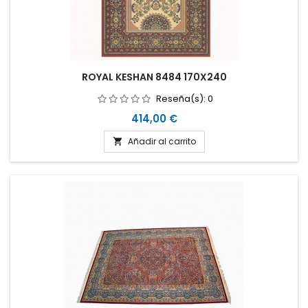
ROYAL KESHAN 8484 170X240
Reseña(s):
0
Precio
414,00 €
Añadir al carrito
