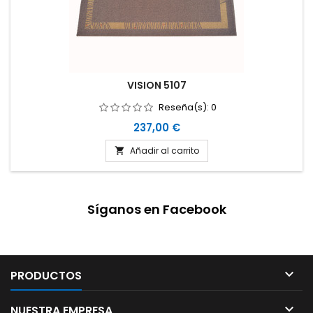
VISION 5107
Reseña(s):
0
Precio
237,00 €
Añadir al carrito

Síganos en Facebook

PRODUCTOS

NUESTRA EMPRESA