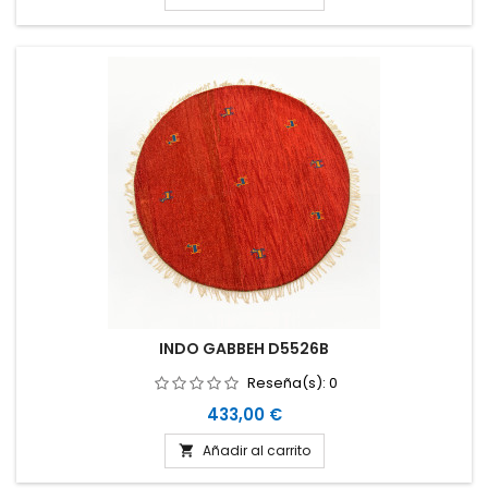
INDO GABBEH D5526B
Reseña(s):
0
Precio
433,00 €
Añadir al carrito
