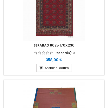
SERABAD 8025 170X230
Reseña(s):
0
Precio
358,00 €
Añadir al carrito
