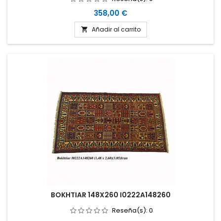
Precio
358,00 €
Añadir al carrito

BOKHTIAR 148X260 I0222A148260
Reseña(s):
0