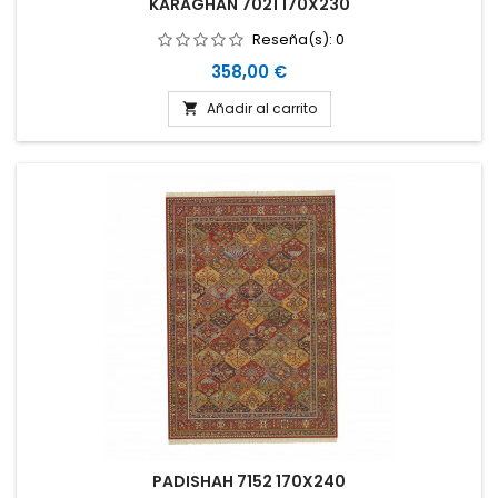
KARAGHAN 7021 170X230
Reseña(s):
0
Precio
358,00 €
Añadir al carrito

PADISHAH 7152 170X240