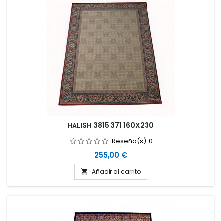
HALISH 3815 371 160X230
Reseña(s):
0
Precio
255,00 €
Añadir al carrito
