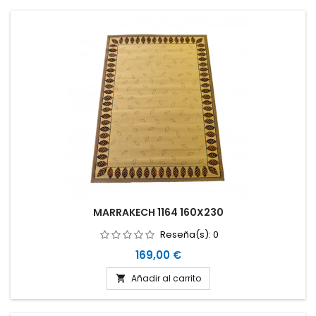
MARRAKECH 1164 160X230
Reseña(s):
0
Precio
169,00 €
Añadir al carrito
