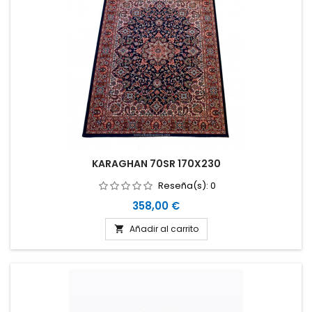
KARAGHAN 70SR 170X230
Reseña(s):
0
Precio
358,00 €
Añadir al carrito
