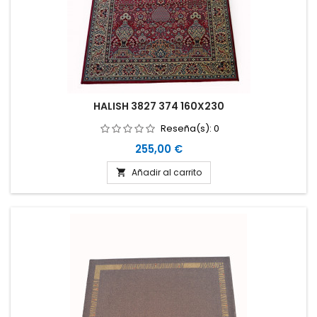
HALISH 3827 374 160X230
Reseña(s):
0
Precio
255,00 €
Añadir al carrito
