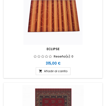
ECLIPSE
Reseña(s):
0
Precio
315,00 €
Añadir al carrito
