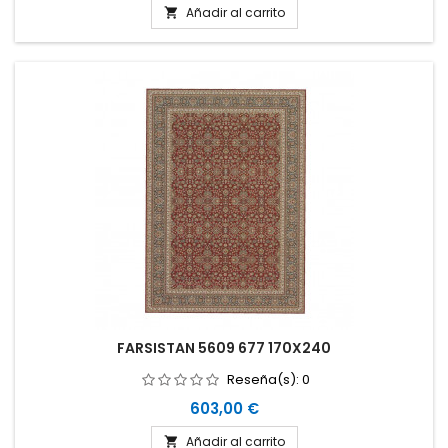
Añadir al carrito

FARSISTAN 5609 677 170X240
Reseña(s):
0
Precio
603,00 €
Añadir al carrito
