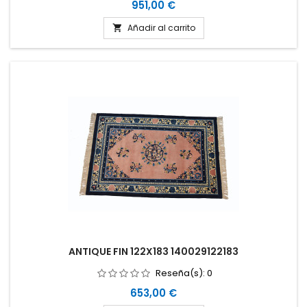
Precio
951,00 €
Añadir al carrito

ANTIQUE FIN 122X183 140029122183
Reseña(s):
0
Precio
653,00 €