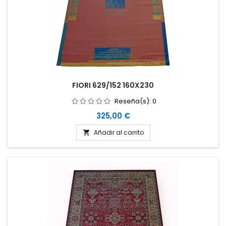
FIORI 629/152 160X230
Reseña(s):
0
Precio
325,00 €
Añadir al carrito
