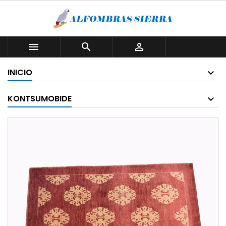



INICIO
KONTSUMOBIDE