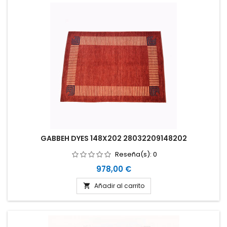
GABBEH DYES 148X202 28032209148202
Reseña(s):
0
Precio
978,00 €
Añadir al carrito
