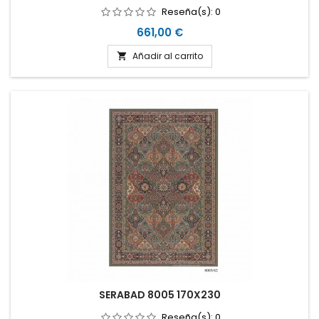
Reseña(s):
0
Precio
661,00 €
Añadir al carrito

SERABAD 8005 170X230
Reseña(s):
0