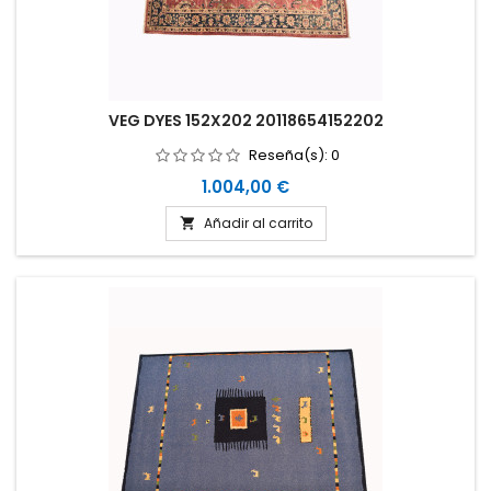
VEG DYES 152X202 20118654152202
Reseña(s):
0
Precio
1.004,00 €
Añadir al carrito
