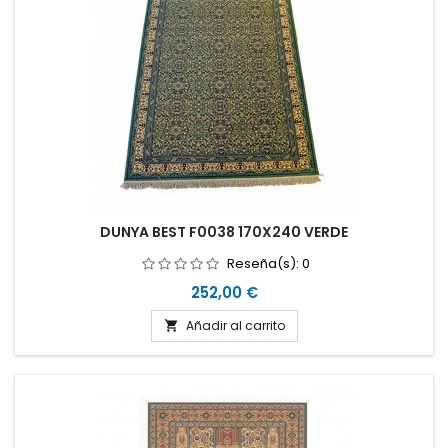
DUNYA BEST F0038 170X240 VERDE
Reseña(s):
0
Precio
252,00 €
Añadir al carrito
