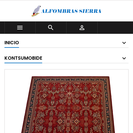



INICIO
KONTSUMOBIDE