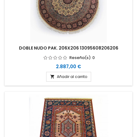
DOBLE NUDO PAK. 206X206 13095608206206
Reseña(s):
0
Precio
2.887,00 €
Añadir al carrito
