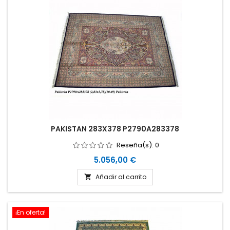
PAKISTAN 283X378 P2790A283378
Reseña(s):
0
Precio
5.056,00 €
Añadir al carrito

¡En oferta!