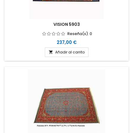
VISION 5903
Reseña(s):
0
Precio
237,00 €
Añadir al carrito
