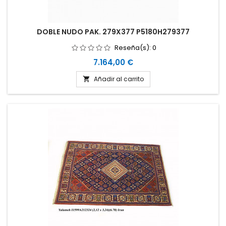
DOBLE NUDO PAK. 279X377 P5180H279377
Reseña(s):
0
Precio
7.164,00 €
Añadir al carrito
