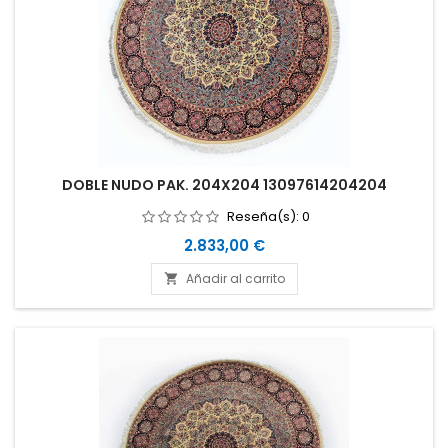
DOBLE NUDO PAK. 204X204 13097614204204
Reseña(s):
0
Precio
2.833,00 €
Añadir al carrito
