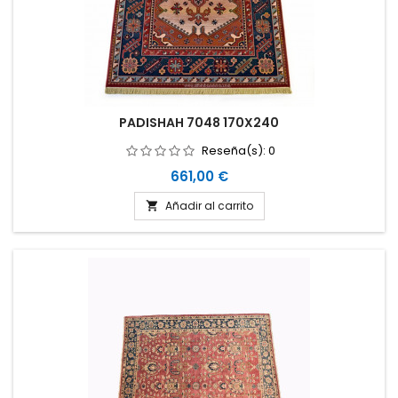
PADISHAH 7048 170X240
Reseña(s):
0
Precio
661,00 €
Añadir al carrito
