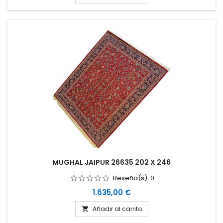
MUGHAL JAIPUR 26635 202 X 246
Reseña(s):
0
Precio
1.635,00 €
Añadir al carrito
