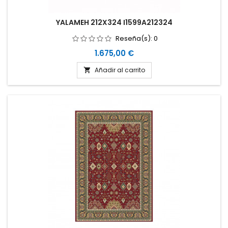
YALAMEH 212X324 I1599A212324
Reseña(s):
0
Precio
1.675,00 €
Añadir al carrito
