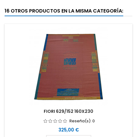
16 OTROS PRODUCTOS EN LA MISMA CATEGORÍA:
FIORI 629/152 160X230
Reseña(s):
0
Precio
325,00 €