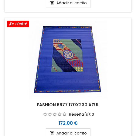
Añadir al carrito

¡En oferta!
FASHION 6677 170X230 AZUL
Reseña(s):
0
Precio
172,00 €
Añadir al carrito
