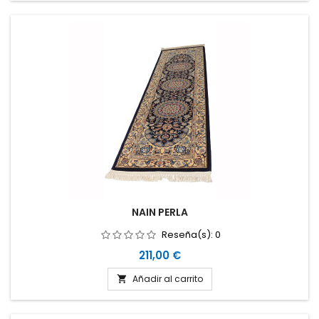
NAIN PERLA
Reseña(s):
0
Precio
211,00 €
Añadir al carrito
