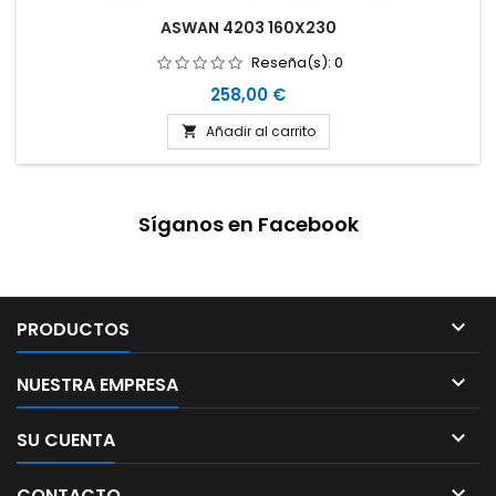
ASWAN 4203 160X230
Reseña(s):
0
Precio
258,00 €
Añadir al carrito

Síganos en Facebook

PRODUCTOS

NUESTRA EMPRESA

SU CUENTA

CONTACTO