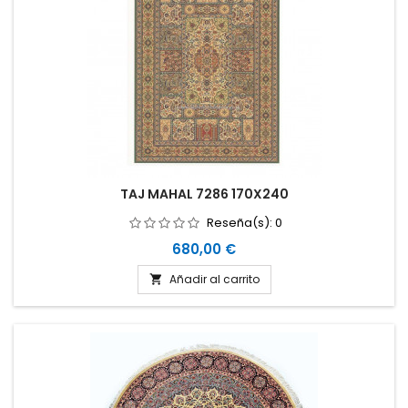
TAJ MAHAL 7286 170X240
Reseña(s):
0
Precio
680,00 €
Añadir al carrito
