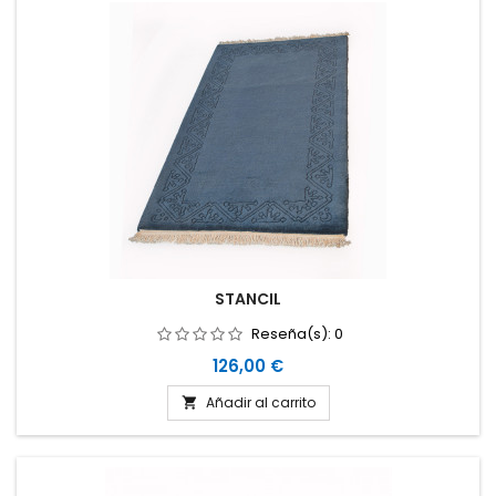
STANCIL
Reseña(s):
0
Precio
126,00 €
Añadir al carrito
